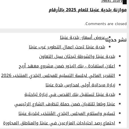
Next Story:
موازنة بلدية عنبتا للعام 2025 بالأرقام
Comments are closed.
عروض أسعار- بلدية عنبتا
نشر حديثا
بلدية عنبتا تبحث اعمال التطوير غرب عنبتا
بلدية عنبتا والشرطة تبحثان سبل التعاون
اعلان استفادة – بنك البذور ضمن مشروع معهد أريج
التقرير المالي لجلسة التسليم للمجلس البلدي المنتخب 2026
زيارة ميدانية أولى لمدارس بلدة عنبتا
بلدية عنبتا تستقبل بنك القدس في زيارة تباحثية
عنبتا وبلعا تلتقيان ضمن حملة تنظيف الشارع الرئيسي
تسليم واستلام المجلس البلدي المُنتخب لبلدية عنبتا
اجتماع رصد احتياجات المزارعين في عنبتا والمناطق المجاورة