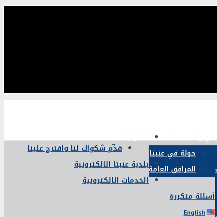
في رحاب عنبتا
اتصل بنا
قدِّم شكواك لنا واقترح علينا
جولة في عنبتا
بلدية عنبتا الالكترونية
المرافق العامة
الخدمات الالكترونية
أسئلة متكررة
English