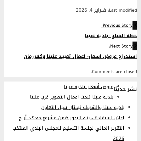
Last modified: فبراير 4, 2026
Previous Story:
خطة المناخ -بلدية عنبتا
Next Story:
استدراج عروض اسعار- اعمال تعبيد عنبتا وكفررمان
Comments are closed.
عروض أسعار- بلدية عنبتا
نشر حديثا
بلدية عنبتا تبحث اعمال التطوير غرب عنبتا
بلدية عنبتا والشرطة تبحثان سبل التعاون
اعلان استفادة – بنك البذور ضمن مشروع معهد أريج
التقرير المالي لجلسة التسليم للمجلس البلدي المنتخب
2026