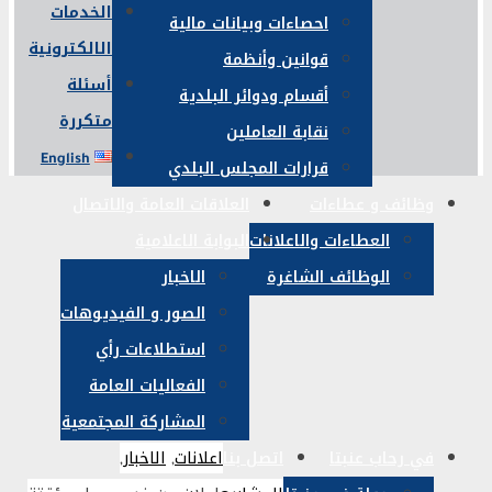
الخدمات
احصاءات وبيانات مالية
الالكترونية
قوانين وأنظمة
أسئلة
أقسام ودوائر البلدية
متكررة
نقابة العاملين
English
قرارات المجلس البلدي
وظائف و عطاءات
العلاقات العامة والاتصال
العطاءات والاعلانات
البوابة الاعلامية
الوظائف الشاغرة
الاخبار
الصور و الفيديوهات
استطلاعات رأي
الفعاليات العامة
المشاركة المجتمعية
اعلانات
,
الاخبار
,
في رحاب عنبتا
اتصل بنا