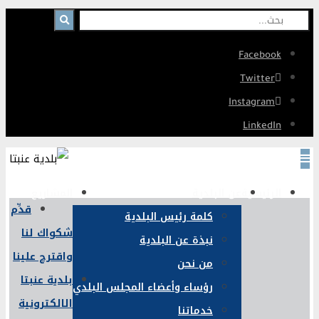
Facebook
Twitter
Instagram
LinkedIn
الرئيسية
عن البلدية
المشاريع
قدِّم
كلمة رئيس البلدية
شكواك لنا
نبذة عن البلدية
واقترح علينا
من نحن
بلدية عنبتا
رؤساء وأعضاء المجلس البلدي
الالكترونية
خدماتنا