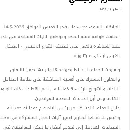
ايو 18, 2026
العلاقات العامة- مع ساعات فجر الخميس الموافق 14/5/2026
نطلقت طواقم قسم الصحة وموظفو الاليات المساندة في بلدية
نبتا للمباشرة بالعمل على تنظيف الشارع الرئيسي – المدخل
لغربي لبلدتي عنبتا وبلعا.
شاركت الحملة بلدة بلعا بطواقمها والياتها ضمن الاتفاق
التعاون المشترك على أهمية المحافظة على نظافة المداخل
لبلدات والشوارع الرئيسية كونها من اهم القطاعات ذات الاولوية
لهامة ومن أبرز الخدمات المقدمة للمواطنين.
لال الحملة، تباحث كل من رئيس البلدية م.حمدالله حمدالله
رئيس بلدية بلعا أ.طارق اعمير آليات العمل المشتركة في مختلف
لقطاعات الهادفة إلى تقديم أفضل ما يمكن للمواطنين في