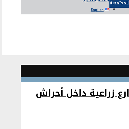
أسئلة متكررة
المجتمعية
English
رع زراعية داخل أحراش