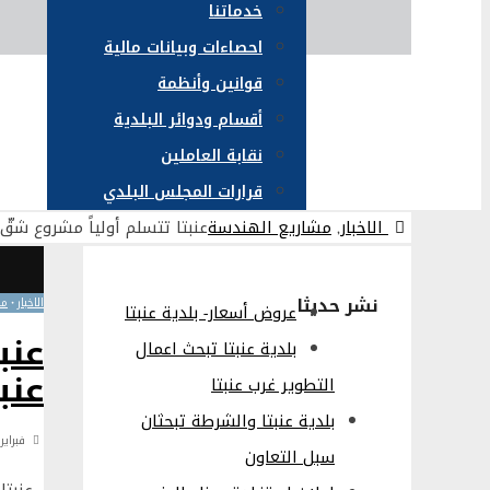
خدماتنا
احصاءات وبيانات مالية
قوانين وأنظمة
أقسام ودوائر البلدية
نقابة العاملين
قرارات المجلس البلدي
الاخبار
,
مشاريع الهندسة
عنبتا تتسلم أولياً مشروع شقّ
نشر حديثا
الاخبار
•
مش
عروض أسعار- بلدية عنبتا
عنب
بلدية عنبتا تبحث اعمال
عنبت
التطوير غرب عنبتا
بلدية عنبتا والشرطة تبحثان
فبراير 4, 024
سبل التعاون
عنبتا