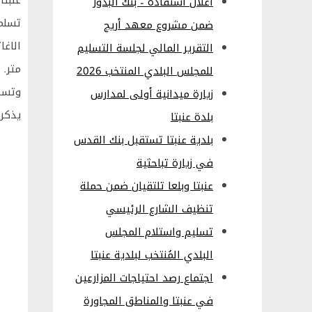
اعلان استفادة – بنك البذور
تسلمت
ضمن مشروع معهد أريج
التقرير المالي لجلسة التسليم
متر.
للمجلس البلدي المنتخب 2026
وتسهي
زيارة ميدانية أولى لمدارس
يذكر 
بلدة عنبتا
بلدية عنبتا تستقبل بنك القدس
في زيارة تباحثية
عنبتا وبلعا تلتقيان ضمن حملة
تنظيف الشارع الرئيسي
تسليم واستلام المجلس
البلدي المُنتخب لبلدية عنبتا
اجتماع رصد احتياجات المزارعين
في عنبتا والمناطق المجاورة