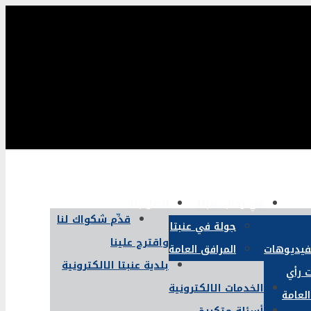
في رحاب عنبتا
اتصل بنا
قدِّم شكواك لنا
جولة في عنبتا
واقترح علينا
لفيديوهات
المرافق العامة
بلدية عنبتا الالكترونية
 رأي
الخدمات الالكترونية
العامة