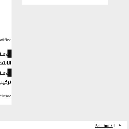
Last modified:
tory:
الانته
tory:
تركيب
losed.
Facebook