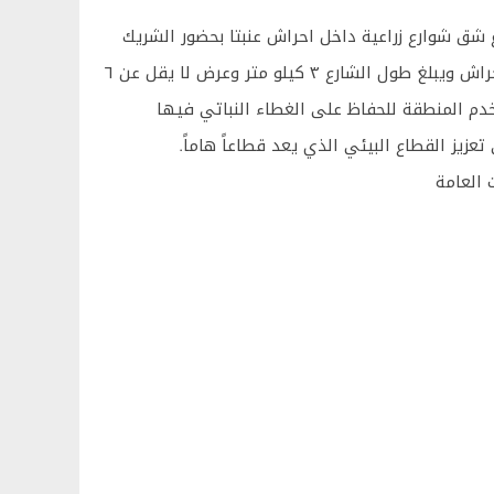
 شق شوارع زراعية داخل احراش عنبتا بحضور الشريك
الاغاثة الزراعية ووزارة الزراعة. حيث إن هذا المشروع يستهدف منطقة الاحراش ويبلغ طول الشارع ٣ كيلو متر وعرض لا يقل عن ٦
 المنطقة للحفاظ على الغطاء النباتي فيها
يز القطاع البيئي الذي يعد قطاعاً هاماً.
 العامة