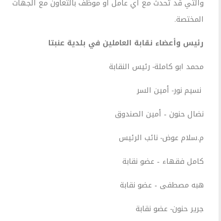
التي قد تحدث مع أي عامل أو موظف بالتعاون مع الجهات
لمختصة.
ئيس وأعضاء نقابة العاملين في بلدية عنبتا
حمد ابو كاملة- رئيس النقابة
سيم نور- أمين السر
ضال حنون – أمين الصندوق
.سلام عوض- نائب الرئيس
امل فقهاء – عضو نقابة
به مصطفى – عضو نقابة
رير حنون- عضو نقابة