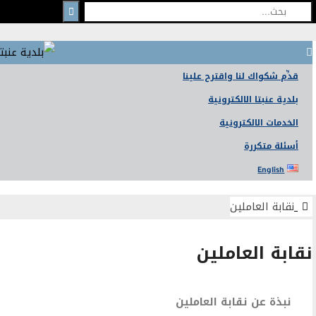
ّم شكواك لنا واقترح علينا
ية عنبتا الالكترونية
دمات الالكترونية
لة متكررة
English
ابة العاملين
بة العاملين
بذة عن نقابة العاملين