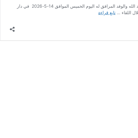
العلاقات العامة- في متابعة للشؤون المالية مع الجهات ذات العلاقة التقى رئيس بلدية عنبتا م.حمدالله حمدالله بمدير مكتب بنك القدس-عنبتا السيد رائد جود الله والوفد المرافق له اليوم الخميس الموافق 14-5-2026 في دار
بلدية
ال اللقاء …
تابع قراءة
عنبتا
تستقبل
بنك
القدس
في
زيارة
تباحثية