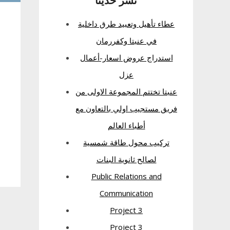
نشر حديثا
عطاء تأهيل وتعبيد طرق داخلية
في عنبتا وكفررمان
استدراج عروض اسعار-أعمال
عزل
عنبتا تختتم المجموعة الاولى من
فريق مستجيب اولي بالتعاون مع
أطباء العالم
تركيب محول طاقة شمسية
لصالح ثانوية البنات
Public Relations and
Communication
Project 3
Project 3