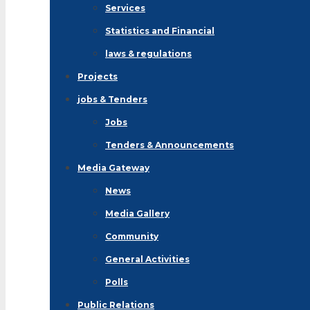
Services
Statistics and Financial
laws & regulations
Projects
jobs & Tenders
Jobs
Tenders & Announcements
Media Gateway
News
Media Gallery
Community
General Activities
Polls
Public Relations