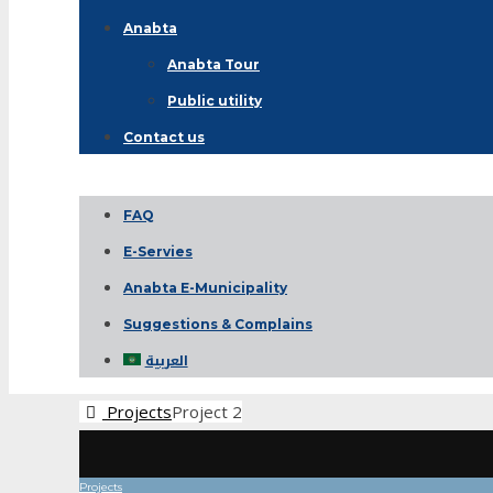
Anabta
Anabta Tour
Public utility
Contact us
FAQ
E-Servies
Anabta E-Municipality
Suggestions & Complains
العربية
Projects
Project 2
Projects