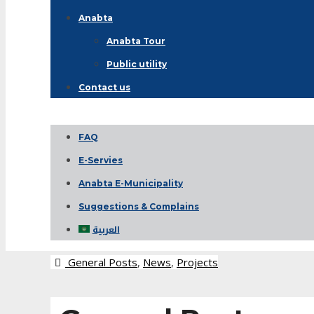
Anabta
Anabta Tour
Public utility
Contact us
FAQ
E-Servies
Anabta E-Municipality
Suggestions & Complains
العربية
General Posts
,
News
,
Projects