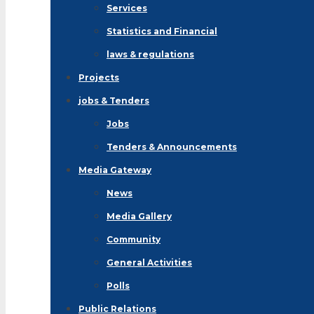
Services
Statistics and Financial
laws & regulations
Projects
jobs & Tenders
Jobs
Tenders & Announcements
Media Gateway
News
Media Gallery
Community
General Activities
Polls
Public Relations